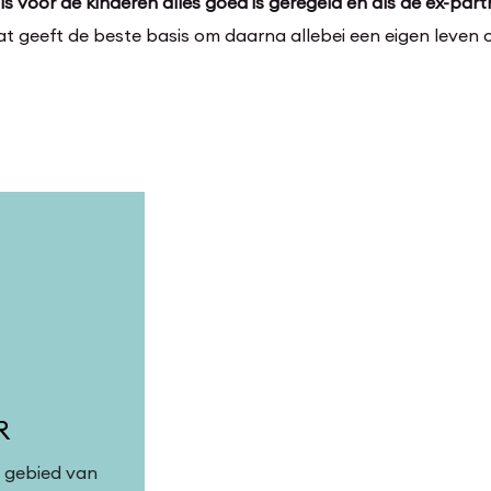
ls voor de kinderen alles goed is geregeld en als de ex-par
t geeft de beste basis om daarna allebei een eigen leven 
UR
t gebied van