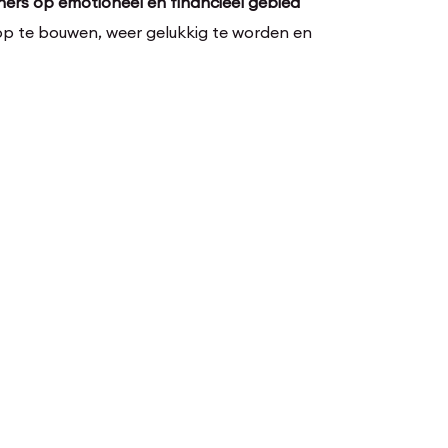
tners op emotioneel en financieel gebied
op te bouwen, weer gelukkig te worden en