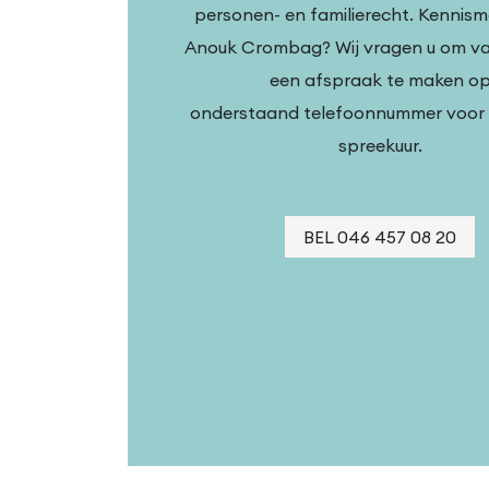
personen- en familierecht. Kennis
Anouk Crombag? Wij vragen u om va
een afspraak te maken o
onderstaand telefoonnummer voor h
spreekuur.
BEL 046 457 08 20