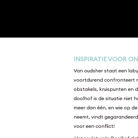
INSPIRATIE VOOR O
Van oudsher staat een laby
voortdurend confronteert
obstakels, kruispunten en d
doolhof is de situatie niet 
meer dan één, en wie op d
neemt, vindt gegarandeerd he
voor een conflict!