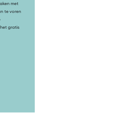
maken met
n te voren
p
et gratis